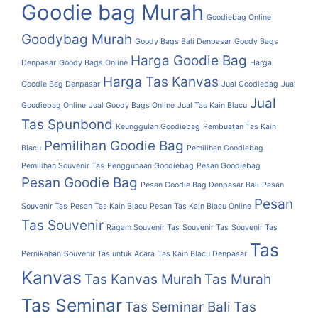
Goodie bag Murah
Goodiebag Online
Goodybag Murah
Goody Bags Bali Denpasar
Goody Bags
Harga Goodie Bag
Denpasar
Goody Bags Online
Harga
Harga Tas Kanvas
Goodie Bag Denpasar
Jual Goodiebag
Jual
Jual
Goodiebag Online
Jual Goody Bags Online
Jual Tas Kain Blacu
Tas Spunbond
Keunggulan Goodiebag
Pembuatan Tas Kain
Pemilihan Goodie Bag
Blacu
Pemilihan Goodiebag
Pemilihan Souvenir Tas
Penggunaan Goodiebag
Pesan Goodiebag
Pesan Goodie Bag
Pesan Goodie Bag Denpasar Bali
Pesan
Pesan
Souvenir Tas
Pesan Tas Kain Blacu
Pesan Tas Kain Blacu Online
Tas Souvenir
Ragam Souvenir Tas
Souvenir Tas
Souvenir Tas
Tas
Pernikahan
Souvenir Tas untuk Acara
Tas Kain Blacu Denpasar
Kanvas
Tas Kanvas Murah
Tas Murah
Tas Seminar
Tas Seminar Bali
Tas