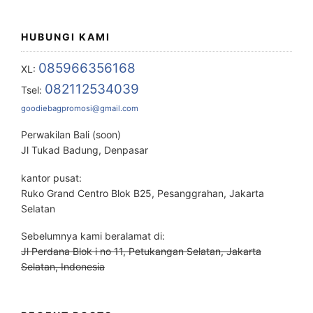
HUBUNGI KAMI
085966356168
XL:
082112534039
Tsel:
goodiebagpromosi@gmail.com
Perwakilan Bali (soon)
Jl Tukad Badung, Denpasar
kantor pusat:
Ruko Grand Centro Blok B25, Pesanggrahan, Jakarta
Selatan
Sebelumnya kami beralamat di:
Jl Perdana Blok i no 11, Petukangan Selatan, Jakarta
Selatan, Indonesia