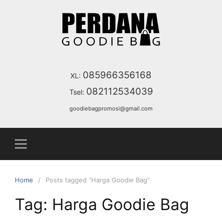
Skip
to
content
085966356168
XL:
082112534039
Tsel:
goodiebagpromosi@gmail.com
Home
Posts tagged “Harga Goodie Bag”
Tag:
Harga Goodie Bag