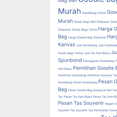
Bag Bali
Murah
Goo
Goodiebag Online
Murah
Goody Bags Bali Denpasar
Good
Harga 
Denpasar
Goody Bags Online
Bag
Har
Harga Goodie Bag Denpasar
Kanvas
Jual Goodiebag
Jual Goodieba
Ju
Goody Bags Online
Jual Tas Kain Blacu
Spunbond
Keunggulan Goodiebag
P
Pemilihan Goodie 
Kain Blacu
Pemilihan Goodiebag
Pemilihan Souvenir Ta
Pesan 
Goodiebag
Pesan Goodiebag
Bag
Pesan Goodie Bag Denpasar Bali
Pe
Tas
Pesan Tas Kain Blacu
Pesan Tas Kain Bl
Pesan Tas Souvenir
Ragam So
Souvenir Tas
Souvenir Tas Pernikahan
Souve