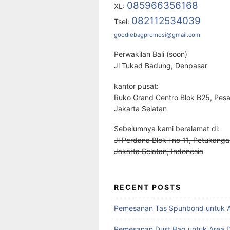
085966356168
XL:
082112534039
Tsel:
goodiebagpromosi@gmail.com
Perwakilan Bali (soon)
Jl Tukad Badung, Denpasar
kantor pusat:
Ruko Grand Centro Blok B25, Pes
Jakarta Selatan
Sebelumnya kami beralamat di:
Jl Perdana Blok i no 11, Petukanga
Jakarta Selatan, Indonesia
RECENT POSTS
Pemesanan Tas Spunbond untuk Ar
Pemesanan Dust Bag untuk Area 