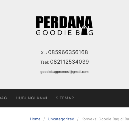
085966356168
XL:
082112534039
Tsel:
goodiebagpromosi@gmail.com
BAG
HUBUNGI KAMI
SITEMAP
Home
Uncategorized
Konveksi Goodie Bag di Bal