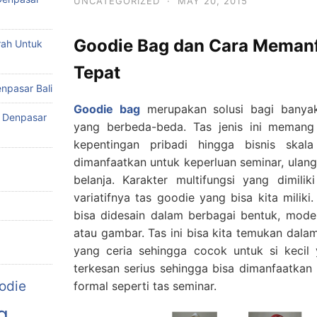
UNCATEGORIZED
·
MAY 20, 2015
Goodie Bag
dan Cara Memanf
rah Untuk
Tepat
enpasar Bali
Goodie bag
merupakan solusi bagi banya
i Denpasar
yang berbeda-beda. Tas jenis ini memang
kepentingan pribadi hingga bisnis skal
dimanfaatkan untuk keperluan seminar, ulang
belanja. Karakter multifungsi yang dimiliki
variatifnya tas goodie yang bisa kita miliki
bisa didesain dalam berbagai bentuk, model
atau gambar. Tas ini bisa kita temukan dal
yang ceria sehingga cocok untuk si kecil 
terkesan serius sehingga bisa dimanfaatkan
odie
formal seperti tas seminar.
g