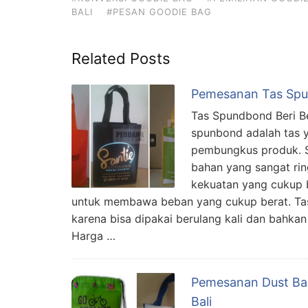
BALI
#PESAN GOODIE BAG
Related Posts
Pemesanan Tas Spun
Tas Spundbond Beri B
spunbond adalah tas 
pembungkus produk. S
bahan yang sangat rin
kekuatan yang cukup b
untuk membawa beban yang cukup berat. Tas
karena bisa dipakai berulang kali dan bahka
Harga …
Pemesanan Dust Ba
Bali