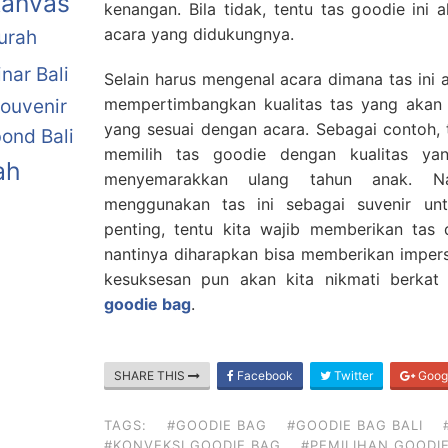
Kanvas
kenangan. Bila tidak, tentu tas goodie ini
acara yang didukungnya.
urah
nar Bali
Selain harus mengenal acara dimana tas ini a
mempertimbangkan kualitas tas yang akan kit
ouvenir
yang sesuai dengan acara. Sebagai contoh, 
ond Bali
memilih tas goodie dengan kualitas yan
ah
menyemarakkan ulang tahun anak. Na
menggunakan tas ini sebagai suvenir un
penting, tentu kita wajib memberikan tas d
nantinya diharapkan bisa memberikan impersi
kesuksesan pun akan kita nikmati berkat
goodie bag
.
SHARE THIS
Facebook
Twitter
Goog
TAGS:
#GOODIE BAG
#GOODIE BAG BALI
#KONVEKSI GOODIE BAG
#PEMILIHAN GOODI