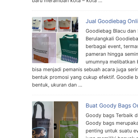
baru merambah kota – kota …
Jual Goodiebag Onli
Goodiebag Blacu dan
Berulangkali Goodieba
berbagai event, terma
pameran hingga semin
umumnya melibatkan ba
bisa menjadi pemanis sebuah acara juga seri
bentuk promosi yang cukup efektif. Goodie 
bentuk, ukuran dan …
Buat Goody Bags Onl
Goody bags Terbaik d
Goody bags merupakan
penting untuk suatu eve