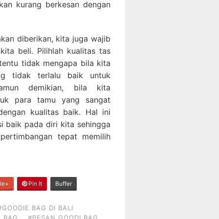
 akan kurang berkesan dengan
kan diberikan, kita juga wajib
a beli. Pilihlah kualitas tas
tentu tidak mengapa bila kita
g tidak terlalu baik untuk
mun demikian, bila kita
tuk para tamu yang sangat
engan kualitas baik. Hal ini
 baik pada diri kita sehingga
 pertimbangan tepat memilih
le+
Pin It
Buffer
#GOODIE BAG DI BALI
E BAG
#PESAN GOODI BAG