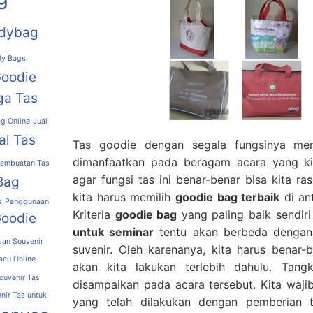
dybag
y Bags
Goodie
ga Tas
g Online
Jual
al Tas
Tas goodie dengan segala fungsinya me
dimanfaatkan pada beragam acara yang ki
embuatan Tas
agar fungsi tas ini benar-benar bisa kita r
Bag
kita harus memilih
goodie bag terbaik
di an
s
Penggunaan
Kriteria
goodie bag
yang paling baik sendiri
Goodie
untuk seminar
tentu akan berbeda dengan
san Souvenir
suvenir. Oleh karenanya, kita harus benar
acu Online
akan kita lakukan terlebih dahulu. Tan
uvenir Tas
disampaikan pada acara tersebut. Kita waji
nir Tas untuk
yang telah dilakukan dengan pemberian 