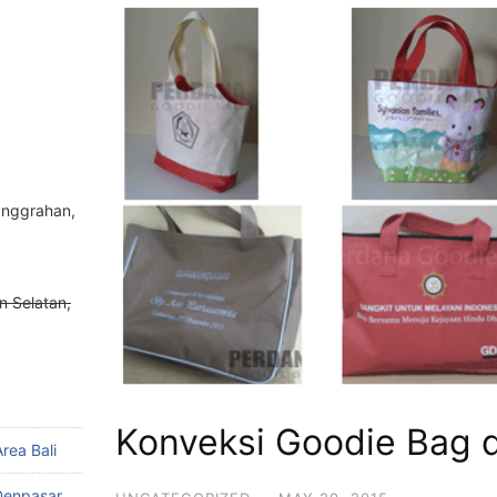
anggrahan,
n Selatan,
Konveksi Goodie Bag di
ea Bali
Denpasar