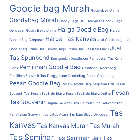
Goodie bag Murah
Goodiebag Online
Goodybag Murah
Goody Bags Bali Denpasar
Goody Bags
Harga Goodie Bag
Denpasar
Goody Bags Online
Harga
Harga Tas Kanvas
Goodie Bag Denpasar
Jual Goodiebag
Jual
Jual
Goodiebag Online
Jual Goody Bags Online
Jual Tas Kain Blacu
Tas Spunbond
Keunggulan Goodiebag
Pembuatan Tas Kain
Pemilihan Goodie Bag
Blacu
Pemilihan Goodiebag
Pemilihan Souvenir Tas
Penggunaan Goodiebag
Pesan Goodiebag
Pesan Goodie Bag
Pesan Goodie Bag Denpasar Bali
Pesan
Pesan
Souvenir Tas
Pesan Tas Kain Blacu
Pesan Tas Kain Blacu Online
Tas Souvenir
Ragam Souvenir Tas
Souvenir Tas
Souvenir Tas
Tas
Pernikahan
Souvenir Tas untuk Acara
Tas Kain Blacu Denpasar
Kanvas
Tas Kanvas Murah
Tas Murah
Tas Seminar
Tas Seminar Bali
Tas