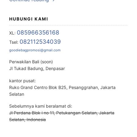
HUBUNGI KAMI
085966356168
XL:
082112534039
Tsel:
goodiebagpromosi@gmail.com
Perwakilan Bali (soon)
Jl Tukad Badung, Denpasar
kantor pusat:
Ruko Grand Centro Blok B25, Pesanggrahan, Jakarta
Selatan
Sebelumnya kami beralamat di:
Jl Perdana Blok i no 11, Petukangan Selatan, Jakarta
Selatan, Indonesia