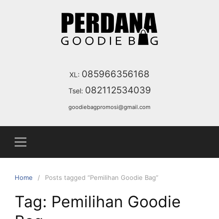
Skip
to
content
085966356168
XL:
082112534039
Tsel:
goodiebagpromosi@gmail.com
Home
Posts tagged “Pemilihan Goodie Bag”
Tag:
Pemilihan Goodie